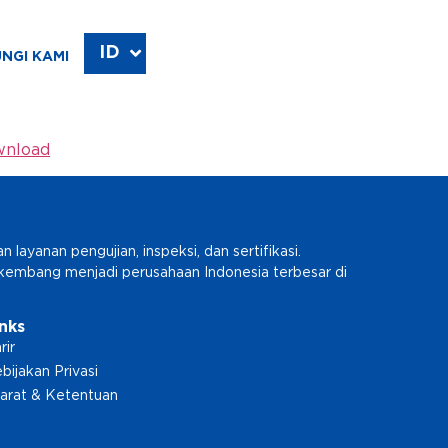
ID
EN
NGI KAMI
nload
ayanan pengujian, inspeksi, dan sertifikasi.
erkembang menjadi perusahaan Indonesia terbesar di
inks
rir
bijakan Privasi
arat & Ketentuan