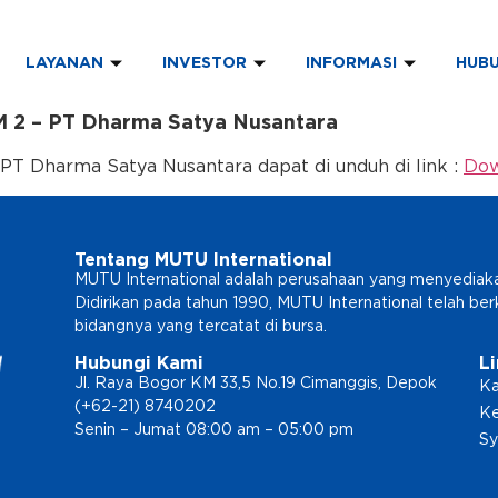
LAYANAN
INVESTOR
INFORMASI
HUBU
2 – PT Dharma Satya Nusantara
 Dharma Satya Nusantara dapat di unduh di link :
Dow
Tentang MUTU International
MUTU International adalah perusahaan yang menyediakan l
Didirikan pada tahun 1990, MUTU International telah b
bidangnya yang tercatat di bursa.
Hubungi Kami
L
Jl. Raya Bogor KM 33,5 No.19 Cimanggis, Depok
Ka
(+62-21) 8740202
Ke
Senin – Jumat 08:00 am – 05:00 pm
Sy