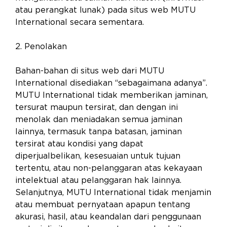
atau perangkat lunak) pada situs web MUTU
International secara sementara.
2. Penolakan
Bahan-bahan di situs web dari MUTU
International disediakan “sebagaimana adanya”.
MUTU International tidak memberikan jaminan,
tersurat maupun tersirat, dan dengan ini
menolak dan meniadakan semua jaminan
lainnya, termasuk tanpa batasan, jaminan
tersirat atau kondisi yang dapat
diperjualbelikan, kesesuaian untuk tujuan
tertentu, atau non-pelanggaran atas kekayaan
intelektual atau pelanggaran hak lainnya.
Selanjutnya, MUTU International tidak menjamin
atau membuat pernyataan apapun tentang
akurasi, hasil, atau keandalan dari penggunaan