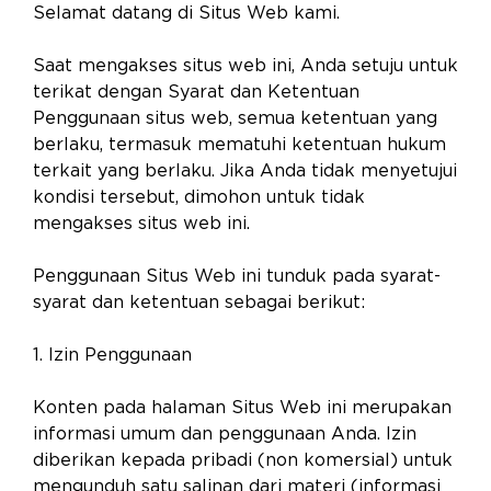
Selamat datang di Situs Web kami.
Saat mengakses situs web ini, Anda setuju untuk
terikat dengan Syarat dan Ketentuan
Penggunaan situs web, semua ketentuan yang
berlaku, termasuk mematuhi ketentuan hukum
terkait yang berlaku. Jika Anda tidak menyetujui
kondisi tersebut, dimohon untuk tidak
mengakses situs web ini.
Penggunaan Situs Web ini tunduk pada syarat-
syarat dan ketentuan sebagai berikut:
1. Izin Penggunaan
Konten pada halaman Situs Web ini merupakan
informasi umum dan penggunaan Anda. Izin
diberikan kepada pribadi (non komersial) untuk
mengunduh satu salinan dari materi (informasi