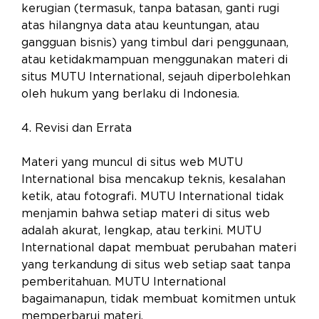
kerugian (termasuk, tanpa batasan, ganti rugi
atas hilangnya data atau keuntungan, atau
gangguan bisnis) yang timbul dari penggunaan,
atau ketidakmampuan menggunakan materi di
situs MUTU International, sejauh diperbolehkan
oleh hukum yang berlaku di Indonesia.
4. Revisi dan Errata
Materi yang muncul di situs web MUTU
International bisa mencakup teknis, kesalahan
ketik, atau fotografi. MUTU International tidak
menjamin bahwa setiap materi di situs web
adalah akurat, lengkap, atau terkini. MUTU
International dapat membuat perubahan materi
yang terkandung di situs web setiap saat tanpa
pemberitahuan. MUTU International
bagaimanapun, tidak membuat komitmen untuk
memperbarui materi.