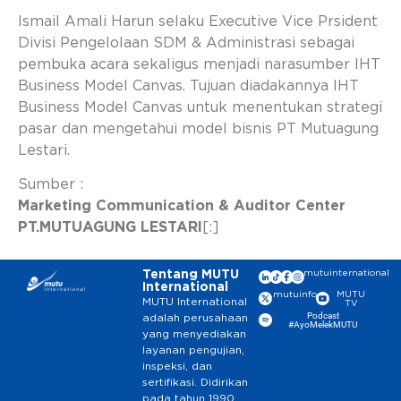
Ismail Amali Harun selaku Executive Vice Prsident
Divisi Pengelolaan SDM & Administrasi sebagai
pembuka acara sekaligus menjadi narasumber IHT
Business Model Canvas. Tujuan diadakannya IHT
Business Model Canvas untuk menentukan strategi
pasar dan mengetahui model bisnis PT Mutuagung
Lestari.
Sumber :
Marketing Communication & Auditor Center
PT.MUTUAGUNG LESTARI
[:]
Tentang MUTU
mutuinternational
International
mutuinfo
MUTU
MUTU International
TV
Podcast
adalah perusahaan
#AyoMelekMUTU
yang menyediakan
layanan pengujian,
inspeksi, dan
sertifikasi. Didirikan
pada tahun 1990,