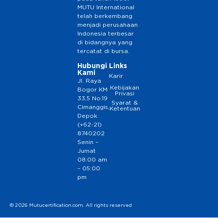
MUTU International
telah berkembang
menjadi perusahaan
Indonesia terbesar
di bidangnya yang
tercatat di bursa.
Hubungi
Links
Kami
Karir
Jl. Raya
Kebijakan
Bogor KM
Privasi
33,5 No.19
Syarat &
Cimanggis,
Ketentuan
Depok
(+62-21)
8740202
Senin –
Jumat
08:00 am
– 05:00
pm
© 2026 Mutucertification.com. All rights reserved