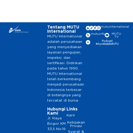
Tentang MUTU
mutuinternational
International
mutuinfo
MUTU
MUTU International
TV
Podcast
adalah perusahaan
#AyoMelekMUTU
yang menyediakan
layanan pengujian,
inspeksi, dan
sertifikasi. Didirikan
pada tahun 1990,
MUTU International
telah berkembang
menjadi perusahaan
Indonesia terbesar
di bidangnya yang
tercatat di bursa.
Hubungi
Links
Kami
Karir
Jl. Raya
Kebijakan
Bogor KM
Privasi
33,5 No.19
Syarat &