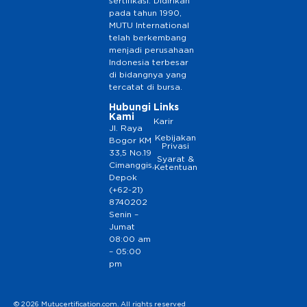
sertifikasi. Didirikan
pada tahun 1990,
MUTU International
telah berkembang
menjadi perusahaan
Indonesia terbesar
di bidangnya yang
tercatat di bursa.
Hubungi
Links
Kami
Karir
Jl. Raya
Kebijakan
Bogor KM
Privasi
33,5 No.19
Syarat &
Cimanggis,
Ketentuan
Depok
(+62-21)
8740202
Senin –
Jumat
08:00 am
– 05:00
pm
© 2026 Mutucertification.com. All rights reserved