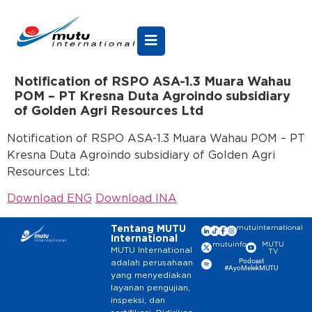
Notification of RSPO ASA-1.3 Muara Wahau
POM – PT Kresna Duta Agroindo subsidiary
of Golden Agri Resources Ltd
Notification of RSPO ASA-1.3 Muara Wahau POM – PT
Kresna Duta Agroindo subsidiary of Golden Agri
Resources Ltd:
Download ENG
Download INA
Tentang MUTU
mutuinternational
International
mutuinfo
MUTU
MUTU International
TV
Podcast
adalah perusahaan
#AyoMelekMUTU
yang menyediakan
layanan pengujian,
inspeksi, dan