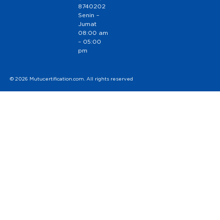
8740202
Senin –
Jumat
08:00 am
– 05:00
pm
© 2026 Mutucertification.com. All rights reserved