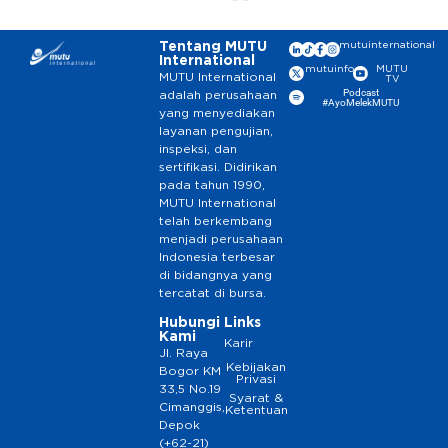
Tentang MUTU
mutuinternational
International
mutuinfo
MUTU
MUTU International
TV
Podcast
adalah perusahaan
#AyoMelekMUTU
yang menyediakan
layanan pengujian,
inspeksi, dan
sertifikasi. Didirikan
pada tahun 1990,
MUTU International
telah berkembang
menjadi perusahaan
Indonesia terbesar
di bidangnya yang
tercatat di bursa.
Hubungi
Links
Kami
Karir
Jl. Raya
Kebijakan
Bogor KM
Privasi
33,5 No.19
Syarat &
Cimanggis,
Ketentuan
Depok
(+62-21)