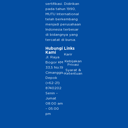
sertifikasi. Didirikan
pada tahun 1990,
MUTU International
telah berkembang
menjadi perusahaan
Indonesia terbesar
di bidangnya yang
tercatat di bursa.
Hubungi
Links
Kami
Karir
Jl. Raya
Kebijakan
Bogor KM
Privasi
33,5 No.19
Syarat &
Cimanggis,
Ketentuan
Depok
(+62-21)
8740202
Senin –
Jumat
08:00 am
– 05:00
pm