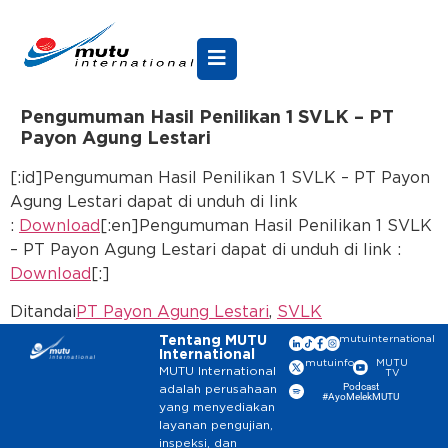
Pengumuman Hasil Penilikan 1 SVLK – PT
Payon Agung Lestari
[:id]Pengumuman Hasil Penilikan 1 SVLK – PT Payon
Agung Lestari dapat di unduh di link
:
Download
[:en]Pengumuman Hasil Penilikan 1 SVLK
– PT Payon Agung Lestari dapat di unduh di link :
Download
[:]
Ditandai
PT Payon Agung Lestari
,
SVLK
Tentang MUTU
mutuinternational
International
mutuinfo
MUTU
MUTU International
TV
Podcast
adalah perusahaan
#AyoMelekMUTU
yang menyediakan
layanan pengujian,
inspeksi, dan