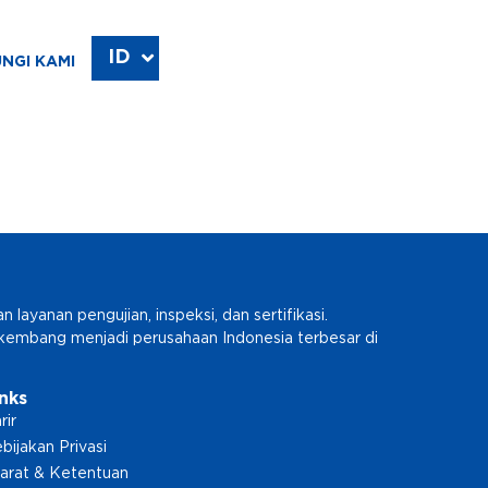
ID
EN
NGI KAMI
ayanan pengujian, inspeksi, dan sertifikasi.
erkembang menjadi perusahaan Indonesia terbesar di
inks
rir
bijakan Privasi
arat & Ketentuan