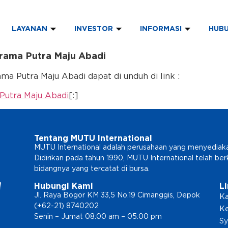
LAYANAN
INVESTOR
INFORMASI
HUBU
ama Putra Maju Abadi
 Putra Maju Abadi dapat di unduh di link :
utra Maju Abadi
[:]
Tentang MUTU International
MUTU International adalah perusahaan yang menyediakan l
Didirikan pada tahun 1990, MUTU International telah b
bidangnya yang tercatat di bursa.
Hubungi Kami
L
Jl. Raya Bogor KM 33,5 No.19 Cimanggis, Depok
Ka
(+62-21) 8740202
Ke
Senin – Jumat 08:00 am – 05:00 pm
Sy