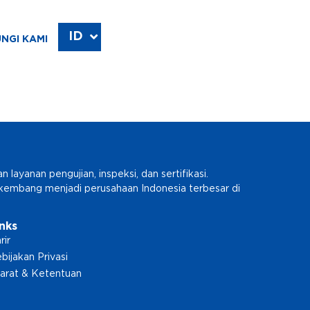
ID
EN
NGI KAMI
ayanan pengujian, inspeksi, dan sertifikasi.
erkembang menjadi perusahaan Indonesia terbesar di
inks
rir
bijakan Privasi
arat & Ketentuan