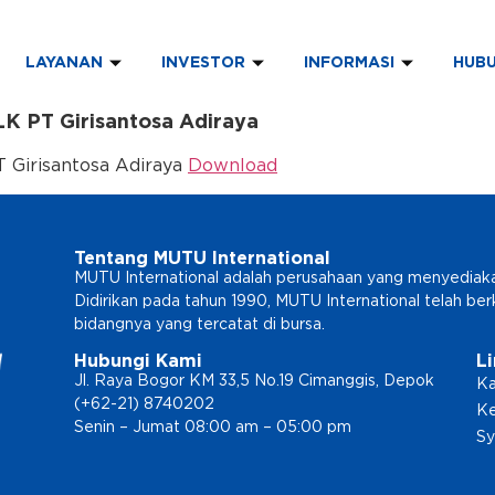
LAYANAN
INVESTOR
INFORMASI
HUBU
LK PT Girisantosa Adiraya
T Girisantosa Adiraya
Download
Tentang MUTU International
MUTU International adalah perusahaan yang menyediakan l
Didirikan pada tahun 1990, MUTU International telah b
bidangnya yang tercatat di bursa.
Hubungi Kami
L
Jl. Raya Bogor KM 33,5 No.19 Cimanggis, Depok
Ka
(+62-21) 8740202
Ke
Senin – Jumat 08:00 am – 05:00 pm
Sy