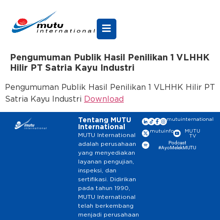
Pengumuman Publik Hasil Penilikan 1 VLHHK
Hilir PT Satria Kayu Industri
Pengumuman Publik Hasil Penilikan 1 VLHHK Hilir PT
Satria Kayu Industri
Download
Tentang MUTU
mutuinternational
International
mutuinfo
MUTU
MUTU International
TV
Podcast
adalah perusahaan
#AyoMelekMUTU
yang menyediakan
layanan pengujian,
inspeksi, dan
sertifikasi. Didirikan
pada tahun 1990,
MUTU International
telah berkembang
menjadi perusahaan