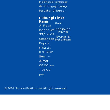
Indonesia terbesar
di bidangnya yang
tercatat di bursa.
Hubungi
Links
Kami
Karir
Jl. Raya
Kebijakan
Bogor KM
Privasi
33,5 No.19
Syarat &
Cimanggis,
Ketentuan
Depok
(+62-21)
8740202
Senin –
Jumat
08:00 am
– 05:00
pm
© 2026 Mutucertification.com. All rights reserved