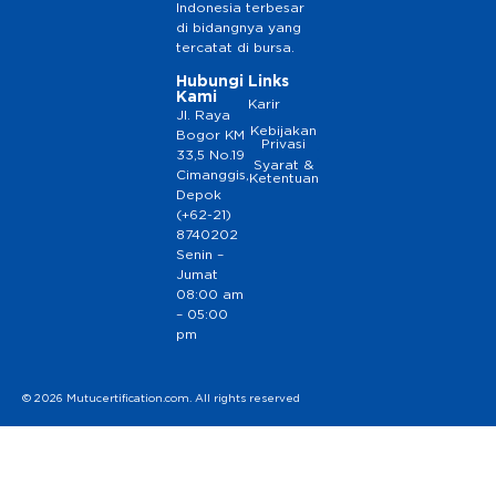
Indonesia terbesar
di bidangnya yang
tercatat di bursa.
Hubungi
Links
Kami
Karir
Jl. Raya
Kebijakan
Bogor KM
Privasi
33,5 No.19
Syarat &
Cimanggis,
Ketentuan
Depok
(+62-21)
8740202
Senin –
Jumat
08:00 am
– 05:00
pm
© 2026 Mutucertification.com. All rights reserved