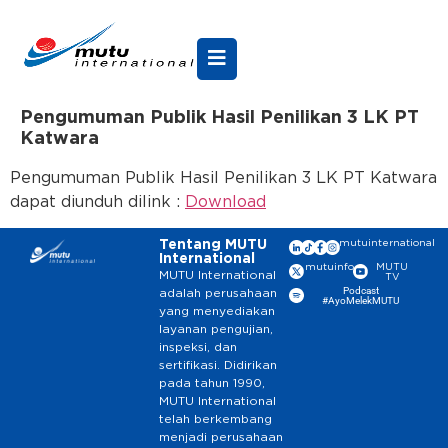
Pengumuman Publik Hasil Penilikan 3 LK PT
Katwara
Pengumuman Publik Hasil Penilikan 3 LK PT Katwara
dapat diunduh dilink :
Download
Tentang MUTU
mutuinternational
International
mutuinfo
MUTU
MUTU International
TV
Podcast
adalah perusahaan
#AyoMelekMUTU
yang menyediakan
layanan pengujian,
inspeksi, dan
sertifikasi. Didirikan
pada tahun 1990,
MUTU International
telah berkembang
menjadi perusahaan