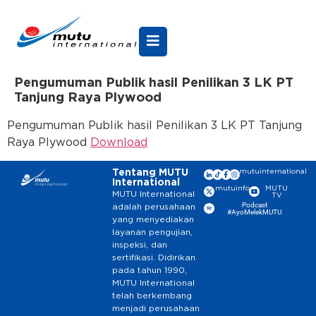
Pengumuman Publik hasil Penilikan 3 LK PT
Tanjung Raya Plywood
Pengumuman Publik hasil Penilikan 3 LK PT Tanjung
Raya Plywood
Download
Tentang MUTU
mutuinternational
International
mutuinfo
MUTU
MUTU International
TV
Podcast
adalah perusahaan
#AyoMelekMUTU
yang menyediakan
layanan pengujian,
inspeksi, dan
sertifikasi. Didirikan
pada tahun 1990,
MUTU International
telah berkembang
menjadi perusahaan