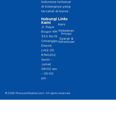
Indonesia terbesar
di bidangnya yang
tercatat di bursa.
Hubungi
Links
Kami
Karir
Jl. Raya
Kebijakan
Bogor KM
Privasi
33,5 No.19
Syarat &
Cimanggis,
Ketentuan
Depok
(+62-21)
8740202
Senin –
Jumat
08:00 am
– 05:00
pm
© 2026 Mutucertification.com. All rights reserved