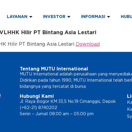
LAYANAN
INVESTOR
INFORMASI
HUBU
VLHHK Hilir PT Bintang Asia Lestari
K Hilir PT Bintang Asia Lestari
Download
Tentang MUTU International
MUTU International adalah perusahaan yang menyediakan l
Didirikan pada tahun 1990, MUTU International telah b
bidangnya yang tercatat di bursa.
Hubungi Kami
L
Jl. Raya Bogor KM 33,5 No.19 Cimanggis, Depok
Ka
(+62-21) 8740202
Ke
Senin – Jumat 08:00 am – 05:00 pm
Sy