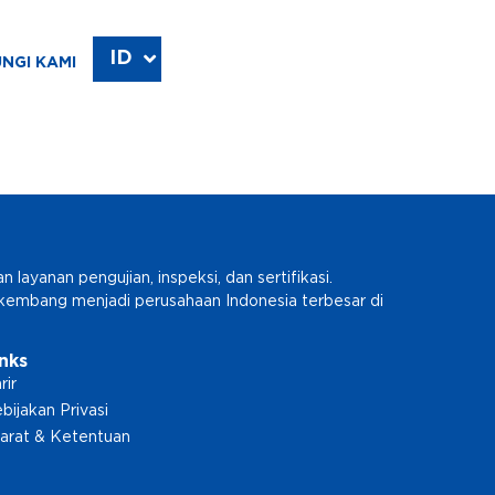
ID
EN
NGI KAMI
ayanan pengujian, inspeksi, dan sertifikasi.
erkembang menjadi perusahaan Indonesia terbesar di
inks
rir
bijakan Privasi
arat & Ketentuan