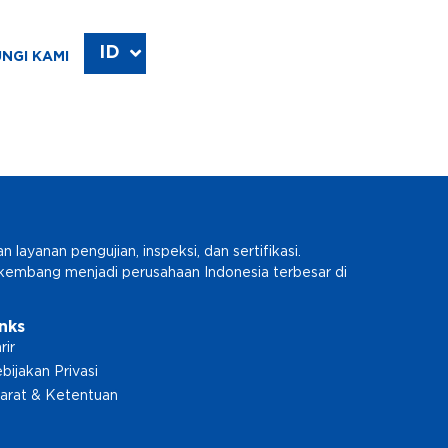
ID
EN
NGI KAMI
ayanan pengujian, inspeksi, dan sertifikasi.
erkembang menjadi perusahaan Indonesia terbesar di
inks
rir
bijakan Privasi
arat & Ketentuan