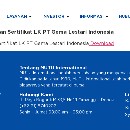
LAYANAN
INVESTOR
INFORMASI
HUBU
n Sertifikat LK PT Gema Lestari Indonesia
tifikat LK PT Gema Lestari Indonesia
Download
Tentang MUTU International
MUTU International adalah perusahaan yang menyediakan l
Didirikan pada tahun 1990, MUTU International telah b
bidangnya yang tercatat di bursa.
Hubungi Kami
L
Jl. Raya Bogor KM 33,5 No.19 Cimanggis, Depok
Ka
(+62-21) 8740202
Ke
Senin – Jumat 08:00 am – 05:00 pm
Sy