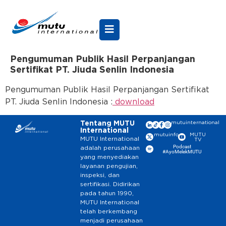
Pengumuman Publik Hasil Perpanjangan
Sertifikat PT. Jiuda Senlin Indonesia
Pengumuman Publik Hasil Perpanjangan Sertifikat
PT. Jiuda Senlin Indonesia :
download
Tentang MUTU
mutuinternational
International
mutuinfo
MUTU
MUTU International
TV
Podcast
adalah perusahaan
#AyoMelekMUTU
yang menyediakan
layanan pengujian,
inspeksi, dan
sertifikasi. Didirikan
pada tahun 1990,
MUTU International
telah berkembang
menjadi perusahaan