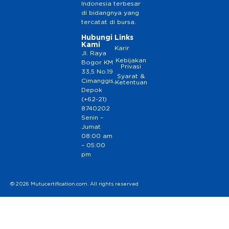
Indonesia terbesar
di bidangnya yang
tercatat di bursa.
Hubungi
Links
Kami
Karir
Jl. Raya
Kebijakan
Bogor KM
Privasi
33,5 No.19
Syarat &
Cimanggis,
Ketentuan
Depok
(+62-21)
8740202
Senin –
Jumat
08:00 am
– 05:00
pm
© 2026 Mutucertification.com. All rights reserved