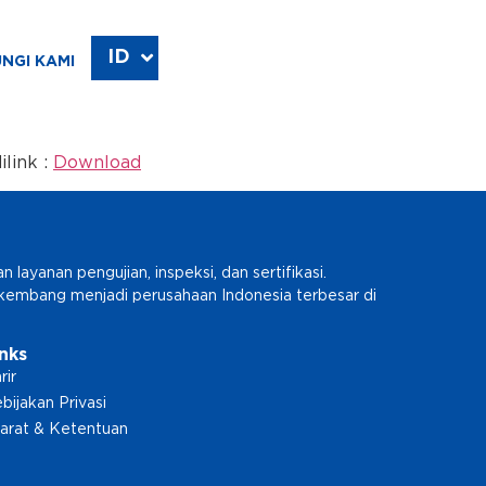
ID
EN
NGI KAMI
link :
Download
ayanan pengujian, inspeksi, dan sertifikasi.
erkembang menjadi perusahaan Indonesia terbesar di
inks
rir
bijakan Privasi
arat & Ketentuan