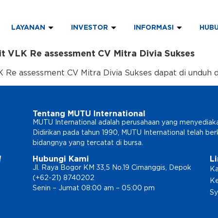
LAYANAN
INVESTOR
INFORMASI
HUBU
t VLK Re assessment CV Mitra Divia Sukses
Re assessment CV Mitra Divia Sukses dapat di unduh di
Tentang MUTU International
MUTU International adalah perusahaan yang menyediakan l
Didirikan pada tahun 1990, MUTU International telah b
bidangnya yang tercatat di bursa.
Hubungi Kami
L
Jl. Raya Bogor KM 33,5 No.19 Cimanggis, Depok
Ka
(+62-21) 8740202
Ke
Senin – Jumat 08:00 am – 05:00 pm
Sy