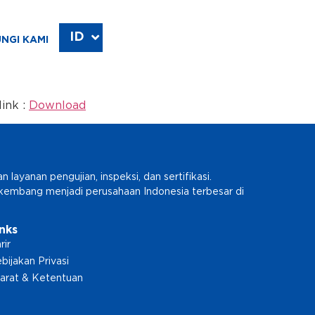
ID
EN
NGI KAMI
ink :
Download
ayanan pengujian, inspeksi, dan sertifikasi.
erkembang menjadi perusahaan Indonesia terbesar di
inks
rir
bijakan Privasi
arat & Ketentuan