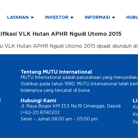
LAYANAN
INVESTOR
INFORMASI
HUBU
ifikasi VLK Hutan APHR Ngudi Utomo 2015
si VLK Hutan APHR Ngudi Utomo 2015 dpaat diunduh dil
Tentang MUTU International
MUTU International adalah perusahaan yang menyediakan l
Didirikan pada tahun 1990, MUTU International telah b
bidangnya yang tercatat di bursa.
Hubungi Kami
L
Jl. Raya Bogor KM 33,5 No.19 Cimanggis, Depok
Ka
(+62-21) 8740202
Ke
Senin – Jumat 08:00 am – 05:00 pm
Sy