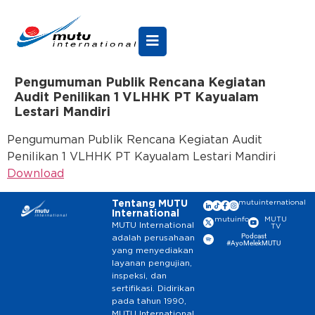
Pengumuman Publik Rencana Kegiatan
Audit Penilikan 1 VLHHK PT Kayualam
Lestari Mandiri
Pengumuman Publik Rencana Kegiatan Audit
Penilikan 1 VLHHK PT Kayualam Lestari Mandiri
Download
Tentang MUTU
mutuinternational
International
mutuinfo
MUTU
MUTU International
TV
Podcast
adalah perusahaan
#AyoMelekMUTU
yang menyediakan
layanan pengujian,
inspeksi, dan
sertifikasi. Didirikan
pada tahun 1990,
MUTU International