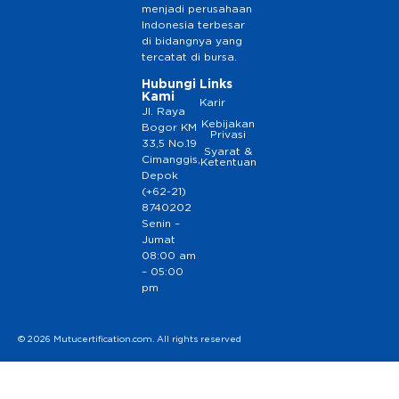
menjadi perusahaan
Indonesia terbesar
di bidangnya yang
tercatat di bursa.
Hubungi
Links
Kami
Karir
Jl. Raya
Kebijakan
Bogor KM
Privasi
33,5 No.19
Syarat &
Cimanggis,
Ketentuan
Depok
(+62-21)
8740202
Senin –
Jumat
08:00 am
– 05:00
pm
© 2026 Mutucertification.com. All rights reserved