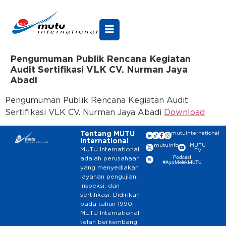
Pengumuman Publik Rencana Kegiatan
Audit Sertifikasi VLK CV. Nurman Jaya
Abadi
Pengumuman Publik Rencana Kegiatan Audit
Sertifikasi VLK CV. Nurman Jaya Abadi
Download
Tentang MUTU
mutuinternational
International
mutuinfo
MUTU
MUTU International
TV
Podcast
adalah perusahaan
#AyoMelekMUTU
yang menyediakan
layanan pengujian,
inspeksi, dan
sertifikasi. Didirikan
pada tahun 1990,
MUTU International
telah berkembang