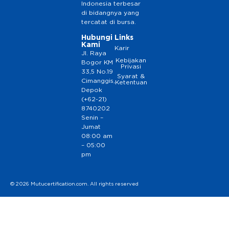
Indonesia terbesar
di bidangnya yang
tercatat di bursa.
Hubungi
Links
Kami
Karir
Jl. Raya
Kebijakan
Bogor KM
Privasi
33,5 No.19
Syarat &
Cimanggis,
Ketentuan
Depok
(+62-21)
8740202
Senin –
Jumat
08:00 am
– 05:00
pm
© 2026 Mutucertification.com. All rights reserved