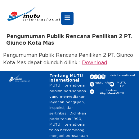
Pengumuman Publik Rencana Penilikan 2 PT.
Giunco Kota Mas
Pengumuman Publik Rencana Penilikan 2 PT. Giunco
Kota Mas dapat diunduh dilink :
Download
Tentang MUTU
mutuinternational
International
mutuinfo
MUTU
MUTU International
TV
Podcast
adalah perusahaan
#AyoMelekMUTU
yang menyediakan
layanan pengujian,
inspeksi, dan
sertifikasi. Didirikan
pada tahun 1990,
MUTU International
telah berkembang
menjadi perusahaan