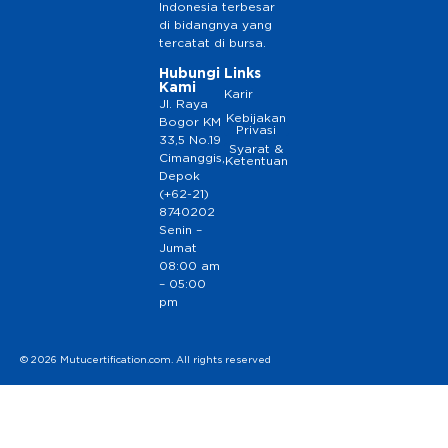
Indonesia terbesar
di bidangnya yang
tercatat di bursa.
Hubungi
Links
Kami
Karir
Jl. Raya
Kebijakan
Bogor KM
Privasi
33,5 No.19
Syarat &
Cimanggis,
Ketentuan
Depok
(+62-21)
8740202
Senin –
Jumat
08:00 am
– 05:00
pm
© 2026 Mutucertification.com. All rights reserved