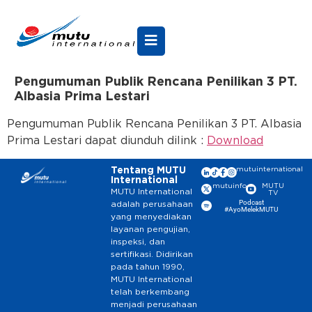
Pengumuman Publik Rencana Penilikan 3 PT.
Albasia Prima Lestari
Pengumuman Publik Rencana Penilikan 3 PT. Albasia
Prima Lestari dapat diunduh dilink :
Download
Tentang MUTU
mutuinternational
International
mutuinfo
MUTU
MUTU International
TV
Podcast
adalah perusahaan
#AyoMelekMUTU
yang menyediakan
layanan pengujian,
inspeksi, dan
sertifikasi. Didirikan
pada tahun 1990,
MUTU International
telah berkembang
menjadi perusahaan