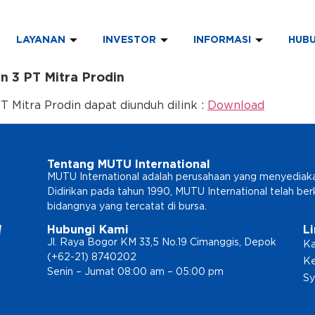
LAYANAN
INVESTOR
INFORMASI
HUBU
 3 PT Mitra Prodin
Mitra Prodin dapat diunduh dilink :
Download
Tentang MUTU International
MUTU International adalah perusahaan yang menyediakan l
Didirikan pada tahun 1990, MUTU International telah b
bidangnya yang tercatat di bursa.
Hubungi Kami
L
Jl. Raya Bogor KM 33,5 No.19 Cimanggis, Depok
Ka
(+62-21) 8740202
Ke
Senin – Jumat 08:00 am – 05:00 pm
Sy