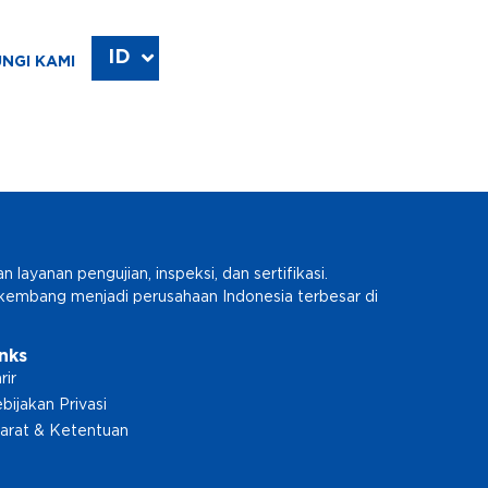
ID
EN
NGI KAMI
ayanan pengujian, inspeksi, dan sertifikasi.
erkembang menjadi perusahaan Indonesia terbesar di
inks
rir
bijakan Privasi
arat & Ketentuan