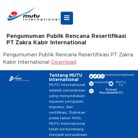
Pengumuman Publik Rencana Resertifikasi
PT Zakra Kabir International
Pengumuman Publik Rencana Resertifikasi PT Zakra
Kabir International
Download
Tentang MUTU
mutuinternational
International
mutuinfo
MUTU
MUTU International
TV
Podcast
adalah perusahaan
#AyoMelekMUTU
yang menyediakan
layanan pengujian,
inspeksi, dan
sertifikasi. Didirikan
pada tahun 1990,
MUTU International
telah berkembang
menjadi perusahaan