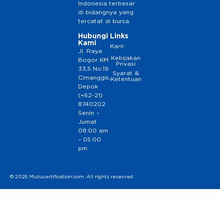
Indonesia terbesar
di bidangnya yang
tercatat di bursa.
Hubungi
Links
Kami
Karir
Jl. Raya
Kebijakan
Bogor KM
Privasi
33,5 No.19
Syarat &
Cimanggis,
Ketentuan
Depok
(+62-21)
8740202
Senin –
Jumat
08:00 am
– 05:00
pm
© 2026 Mutucertification.com. All rights reserved