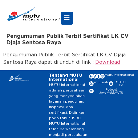
Pengumuman Publik Terbit Sertifikat LK CV
Djaja Sentosa Raya
Pengumuman Publik Terbit Sertifikat LK CV Djaja
Sentosa Raya dapat di unduh di link :
Download
Tentang MUTU
mutuinternational
International
mutuinfo
MUTU
MUTU International
TV
Podcast
adalah perusahaan
#AyoMelekMUTU
yang menyediakan
layanan pengujian,
inspeksi, dan
sertifikasi. Didirikan
pada tahun 1990,
MUTU International
telah berkembang
menjadi perusahaan