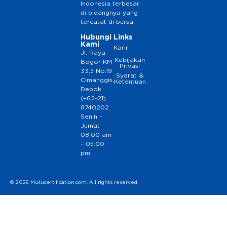
Indonesia terbesar
di bidangnya yang
tercatat di bursa.
Hubungi
Links
Kami
Karir
Jl. Raya
Kebijakan
Bogor KM
Privasi
33,5 No.19
Syarat &
Cimanggis,
Ketentuan
Depok
(+62-21)
8740202
Senin –
Jumat
08:00 am
– 05:00
pm
© 2026 Mutucertification.com. All rights reserved