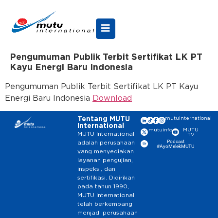
Pengumuman Publik Terbit Sertifikat LK PT
Kayu Energi Baru Indonesia
Pengumuman Publik Terbit Sertifikat LK PT Kayu
Energi Baru Indonesia
Download
Tentang MUTU
mutuinternational
International
mutuinfo
MUTU
MUTU International
TV
Podcast
adalah perusahaan
#AyoMelekMUTU
yang menyediakan
layanan pengujian,
inspeksi, dan
sertifikasi. Didirikan
pada tahun 1990,
MUTU International
telah berkembang
menjadi perusahaan