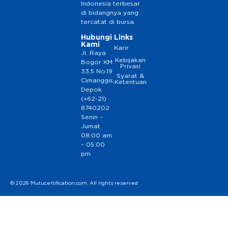
Indonesia terbesar
di bidangnya yang
tercatat di bursa.
Hubungi
Links
Kami
Karir
Jl. Raya
Kebijakan
Bogor KM
Privasi
33,5 No.19
Syarat &
Cimanggis,
Ketentuan
Depok
(+62-21)
8740202
Senin –
Jumat
08:00 am
– 05:00
pm
© 2026 Mutucertification.com. All rights reserved