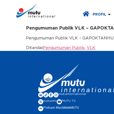
PROFIL
Pengumuman Publik VLK – GAPOKTA
Pengumuman Publik VLK – GAPOKTANHUT Am
Ditandai
Pengumuman Publik
,
VLK
mutuinternational
mutuinfo
MUTU TV
Podcast #AyoMelekMUTU