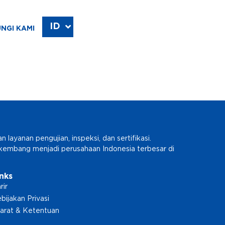
ID
EN
NGI KAMI
ayanan pengujian, inspeksi, dan sertifikasi.
erkembang menjadi perusahaan Indonesia terbesar di
inks
rir
bijakan Privasi
arat & Ketentuan