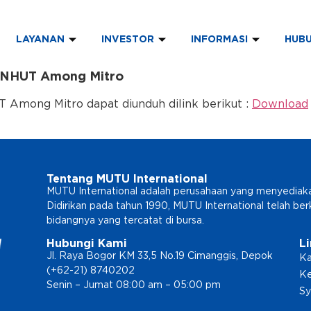
LAYANAN
INVESTOR
INFORMASI
HUBU
NHUT Among Mitro
ong Mitro dapat diunduh dilink berikut :
Download
Tentang MUTU International
MUTU International adalah perusahaan yang menyediakan l
Didirikan pada tahun 1990, MUTU International telah b
bidangnya yang tercatat di bursa.
Hubungi Kami
L
Jl. Raya Bogor KM 33,5 No.19 Cimanggis, Depok
Ka
(+62-21) 8740202
Ke
Senin – Jumat 08:00 am – 05:00 pm
Sy