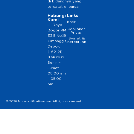
di bidangnya yang
tercatat di bursa.
Hubungi
Links
Kami
Karir
Jl. Raya
Kebijakan
Bogor KM
Privasi
33,5 No.19
Syarat &
Cimanggis,
Ketentuan
Depok
(+62-21)
8740202
Senin –
Jumat
08:00 am
– 05:00
pm
© 2026 Mutucertification.com. All rights reserved