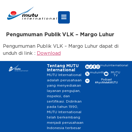
Pengumuman Publik VLK – Margo Luhur
Pengumuman Publik VLK – Margo Luhur dapat di
unduh di link :
Download
Tentang MUTU
mutuinternational
International
mutuinfo
MUTU
MUTU International
TV
Podcast
adalah perusahaan
#AyoMelekMUTU
yang menyediakan
layanan pengujian,
inspeksi, dan
sertifikasi. Didirikan
pada tahun 1990,
MUTU International
telah berkembang
menjadi perusahaan
Indonesia terbesar