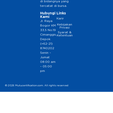
di bidangnya yang
tercatat di bursa.
Hubungi
Links
Kami
Karir
Jl. Raya
Kebijakan
Bogor KM
Privasi
33,5 No.19
Syarat &
Cimanggis,
Ketentuan
Depok
(+62-21)
8740202
Senin –
Jumat
08:00 am
– 05:00
pm
© 2026 Mutucertification.com. All rights reserved