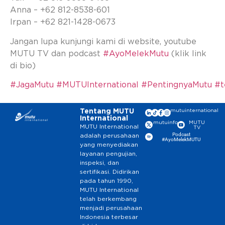
Anna – +62 812-8538-601
Irpan – +62 821-1428-0673
Jangan lupa kunjungi kami di website, youtube
MUTU TV dan podcast
#AyoMelekMutu
(klik link
di bio)
#JagaMutu
#MUTUInternational
#PentingnyaMutu
#t
Tentang MUTU
mutuinternational
International
mutuinfo
MUTU
MUTU International
TV
Podcast
adalah perusahaan
#AyoMelekMUTU
yang menyediakan
layanan pengujian,
inspeksi, dan
sertifikasi. Didirikan
pada tahun 1990,
MUTU International
telah berkembang
menjadi perusahaan
Indonesia terbesar