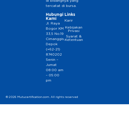
di bidangnya yang
tercatat di bursa.
Hubungi
Links
Kami
Karir
Jl. Raya
Kebijakan
Bogor KM
Privasi
33,5 No.19
Syarat &
Cimanggis,
Ketentuan
Depok
(+62-21)
8740202
Senin –
Jumat
08:00 am
– 05:00
pm
© 2026 Mutucertification.com. All rights reserved