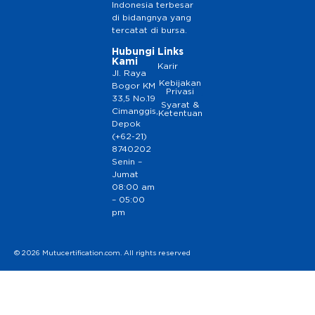
Indonesia terbesar
di bidangnya yang
tercatat di bursa.
Hubungi
Links
Kami
Karir
Jl. Raya
Kebijakan
Bogor KM
Privasi
33,5 No.19
Syarat &
Cimanggis,
Ketentuan
Depok
(+62-21)
8740202
Senin –
Jumat
08:00 am
– 05:00
pm
© 2026 Mutucertification.com. All rights reserved