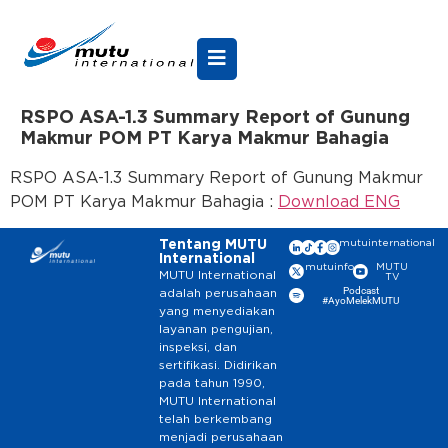
RSPO ASA-1.3 Summary Report of Gunung
Makmur POM PT Karya Makmur Bahagia
RSPO ASA-1.3 Summary Report of Gunung Makmur
POM PT Karya Makmur Bahagia :
Download ENG
Tentang MUTU
mutuinternational
International
mutuinfo
MUTU
MUTU International
TV
Podcast
adalah perusahaan
#AyoMelekMUTU
yang menyediakan
layanan pengujian,
inspeksi, dan
sertifikasi. Didirikan
pada tahun 1990,
MUTU International
telah berkembang
menjadi perusahaan