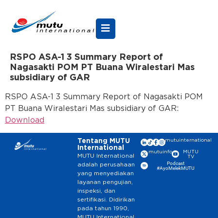
RSPO ASA-1 3 Summary Report of
Nagasakti POM PT Buana Wiralestari Mas
subsidiary of GAR
RSPO ASA-1 3 Summary Report of Nagasakti POM
PT Buana Wiralestari Mas subsidiary of GAR:
Download
Tentang MUTU
mutuinternational
International
mutuinfo
MUTU
MUTU International
TV
Podcast
adalah perusahaan
#AyoMelekMUTU
yang menyediakan
layanan pengujian,
inspeksi, dan
sertifikasi. Didirikan
pada tahun 1990,
MUTU International