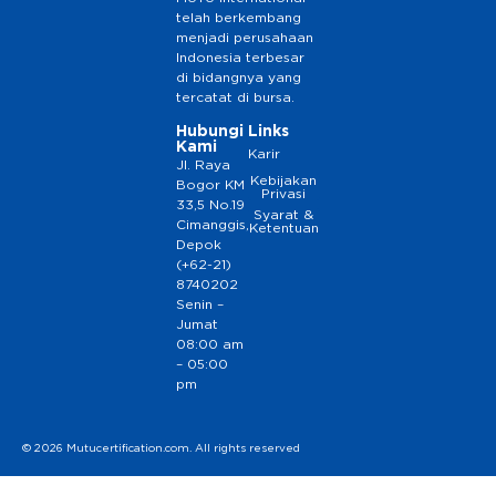
telah berkembang
menjadi perusahaan
Indonesia terbesar
di bidangnya yang
tercatat di bursa.
Hubungi
Links
Kami
Karir
Jl. Raya
Kebijakan
Bogor KM
Privasi
33,5 No.19
Syarat &
Cimanggis,
Ketentuan
Depok
(+62-21)
8740202
Senin –
Jumat
08:00 am
– 05:00
pm
© 2026 Mutucertification.com. All rights reserved