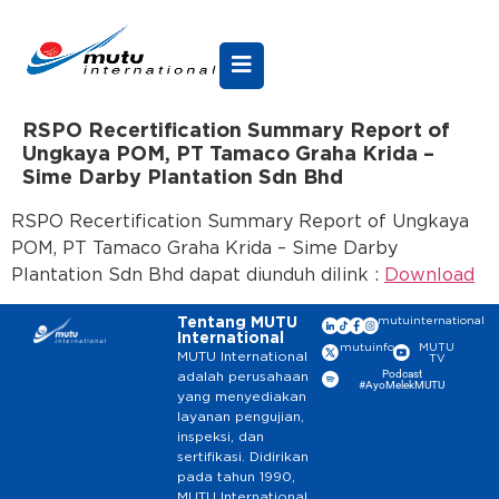
RSPO Recertification Summary Report of
Ungkaya POM, PT Tamaco Graha Krida –
Sime Darby Plantation Sdn Bhd
RSPO Recertification Summary Report of Ungkaya
POM, PT Tamaco Graha Krida – Sime Darby
Plantation Sdn Bhd dapat diunduh dilink :
Download
Tentang MUTU
mutuinternational
International
mutuinfo
MUTU
MUTU International
TV
Podcast
adalah perusahaan
#AyoMelekMUTU
yang menyediakan
layanan pengujian,
inspeksi, dan
sertifikasi. Didirikan
pada tahun 1990,
MUTU International