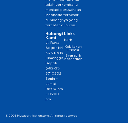
telah berkembang
menjadi perusahaan
Indonesia terbesar
di bidangnya yang
tercatat di bursa.
Hubungi
Links
Kami
Karir
Jl. Raya
Kebijakan
Bogor KM
Privasi
33,5 No.19
Syarat &
Cimanggis,
Ketentuan
Depok
(+62-21)
8740202
Senin –
Jumat
08:00 am
– 05:00
pm
© 2026 Mutucertification.com. All rights reserved