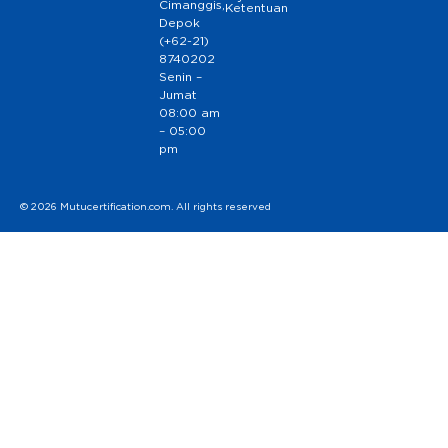
Cimanggis,
Ketentuan
Depok
(+62-21)
8740202
Senin –
Jumat
08:00 am
– 05:00
pm
© 2026 Mutucertification.com. All rights reserved