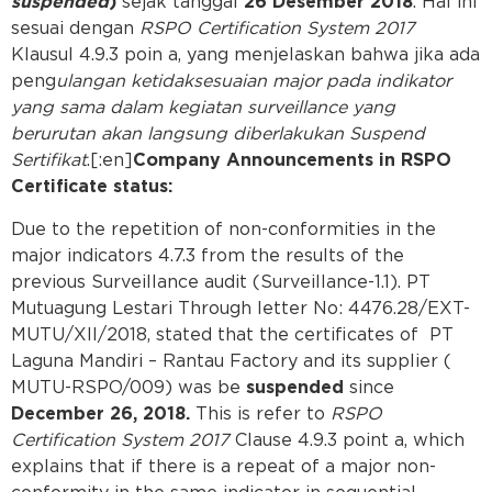
suspended
)
sejak tanggal
26 Desember
2018
. Hal ini
sesuai dengan
RSPO Certification System 2017
Klausul 4.9.3 poin a, yang menjelaskan bahwa jika ada
peng
ulangan ketidaksesuaian major pada indikator
yang sama dalam kegiatan surveillance yang
berurutan akan langsung diberlakukan Suspend
Sertifikat
.[:en]
Company Announcements in RSPO
Certificate status:
Due to the repetition of non-conformities in the
major indicators 4.7.3 from the results of the
previous Surveillance audit (Surveillance-1.1). PT
Mutuagung Lestari Through letter No: 4476.28/EXT-
MUTU/XII/2018, stated that the certificates of PT
Laguna Mandiri – Rantau Factory and its supplier (
MUTU-RSPO/009) was be
suspended
since
December 26, 2018.
This is refer to
RSPO
Certification System 2017
Clause 4.9.3 point a, which
explains that if there is a repeat of a major non-