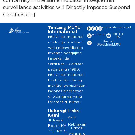
conformity in the same indicator in sequential
surveillance activities will Directly imposed Suspend
Certificate.[:]
Tentang MUTU
mutuinternational
International
mutuinfo
MUTU
MUTU International
TV
Podcast
adalah perusahaan
#AyoMelekMUTU
yang menyediakan
layanan pengujian,
inspeksi, dan
sertifikasi. Didirikan
pada tahun 1990,
MUTU International
telah berkembang
menjadi perusahaan
Indonesia terbesar
di bidangnya yang
tercatat di bursa.
Hubungi
Links
Kami
Karir
Jl. Raya
Kebijakan
Bogor KM
Privasi
33,5 No.19
Syarat &