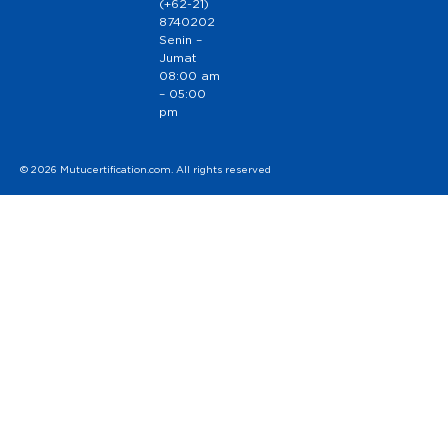
(+62-21)
8740202
Senin –
Jumat
08:00 am
– 05:00
pm
© 2026 Mutucertification.com. All rights reserved