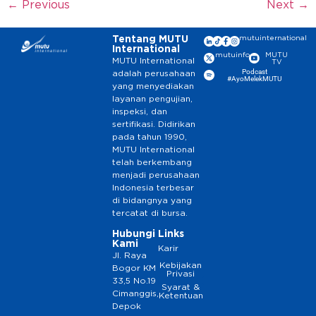
←
Previous
Next
→
Tentang MUTU
mutuinternational
International
mutuinfo
MUTU
MUTU International
TV
Podcast
adalah perusahaan
#AyoMelekMUTU
yang menyediakan
layanan pengujian,
inspeksi, dan
sertifikasi. Didirikan
pada tahun 1990,
MUTU International
telah berkembang
menjadi perusahaan
Indonesia terbesar
di bidangnya yang
tercatat di bursa.
Hubungi
Links
Kami
Karir
Jl. Raya
Kebijakan
Bogor KM
Privasi
33,5 No.19
Syarat &
Cimanggis,
Ketentuan
Depok