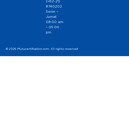
(+62-21)
8740202
Senin –
Jumat
08:00 am
– 05:00
pm
© 2026 Mutucertification.com. All rights reserved