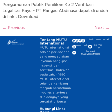
Pengumuman Publik Penilikan Ke 2 Verifikasi
Legalitas Kayu – PT Rangau Abdinusa dapat di unduh
di link : Download
←
Previous
Next
→
Tentang MUTU
mutuinternational
International
mutuinfo
MUTU
MUTU International
TV
Podcast
adalah perusahaan
#AyoMelekMUTU
yang menyediakan
layanan pengujian,
inspeksi, dan
sertifikasi. Didirikan
pada tahun 1990,
MUTU International
telah berkembang
menjadi perusahaan
Indonesia terbesar
di bidangnya yang
tercatat di bursa.
Hubungi
Links