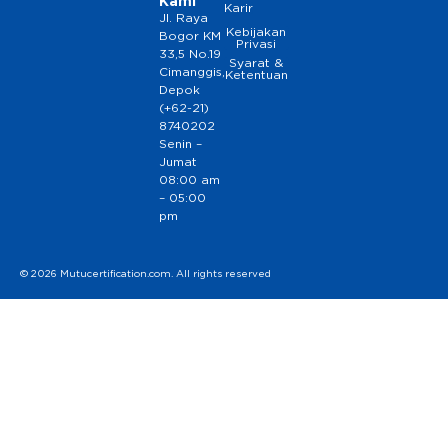
Kami
Karir
Jl. Raya
Kebijakan
Bogor KM
Privasi
33,5 No.19
Syarat &
Cimanggis,
Ketentuan
Depok
(+62-21)
8740202
Senin –
Jumat
08:00 am
– 05:00
pm
© 2026 Mutucertification.com. All rights reserved