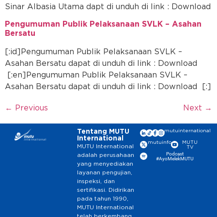
Sinar Albasia Utama dapt di unduh di link : Download
Pengumuman Publik Pelaksanaan SVLK – Asahan
Bersatu
[:id]Pengumuman Publik Pelaksanaan SVLK –
Asahan Bersatu dapat di unduh di link : Download
[:en]Pengumuman Publik Pelaksanaan SVLK –
Asahan Bersatu dapat di unduh di link : Download [:]
←
Previous
Next
→
Tentang MUTU
mutuinternational
International
mutuinfo
MUTU
MUTU International
TV
Podcast
adalah perusahaan
#AyoMelekMUTU
yang menyediakan
layanan pengujian,
inspeksi, dan
sertifikasi. Didirikan
pada tahun 1990,
MUTU International
telah berkembang