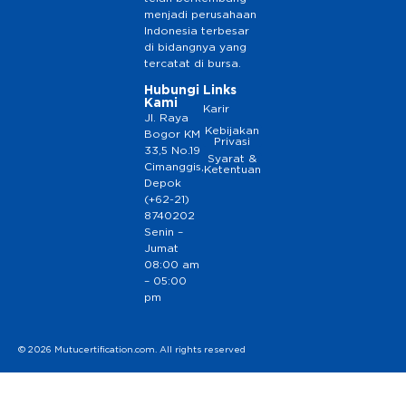
menjadi perusahaan
Indonesia terbesar
di bidangnya yang
tercatat di bursa.
Hubungi
Links
Kami
Karir
Jl. Raya
Kebijakan
Bogor KM
Privasi
33,5 No.19
Syarat &
Cimanggis,
Ketentuan
Depok
(+62-21)
8740202
Senin –
Jumat
08:00 am
– 05:00
pm
© 2026 Mutucertification.com. All rights reserved