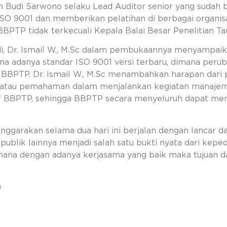
h Budi Sarwono selaku Lead Auditor senior yang sudah 
O 9001 dan memberikan pelatihan di berbagai organisa
 BBPTP tidak terkecuali Kepala Balai Besar Penelitian T
di, Dr. Ismail W., M.Sc dalam pembukaannya menyampaik
ena adanya standar ISO 9001 versi terbaru, dimana peru
 BBPTP. Dr. Ismail W., M.Sc menambahkan harapan dari pe
tau pemahaman dalam menjalankan kegiatan manajem
ff BBPTP, sehingga BBPTP secara menyeluruh dapat m
garakan selama dua hari ini berjalan dengan lancar da
publik lainnya menjadi salah satu bukti nyata dari kepe
na dengan adanya kerjasama yang baik maka tujuan dar
n