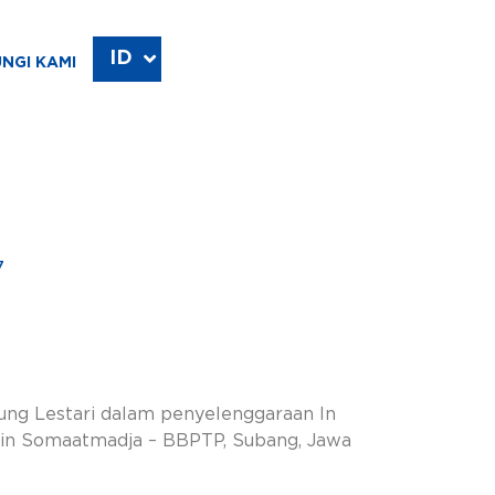
ID
EN
NGI KAMI
7
ung Lestari dalam penyelenggaraan In
ikin Somaatmadja – BBPTP, Subang, Jawa