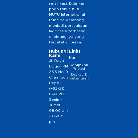
sertifikasi. Didirikan
pada tahun 1990,
MUTU International
telah berkembang
menjadi perusahaan
Indonesia terbesar
di bidangnya yang
tercatat di bursa.
Hubungi
Links
Kami
Karir
Jl. Raya
Kebijakan
Bogor KM
Privasi
33,5 No.19
Syarat &
Cimanggis,
Ketentuan
Depok
(+62-21)
8740202
Senin –
Jumat
08:00 am
– 05:00
pm