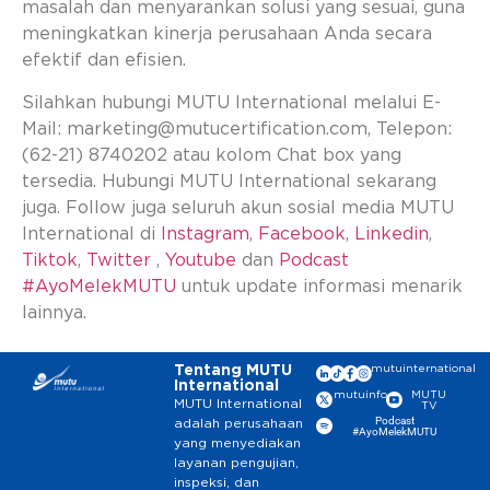
masalah dan menyarankan solusi yang sesuai, guna
meningkatkan kinerja perusahaan Anda secara
efektif dan efisien.
Silahkan hubungi MUTU International melalui E-
Mail:
marketing@mutucertification.com
, Telepon:
(62-21) 8740202 atau kolom Chat box yang
tersedia. Hubungi MUTU International sekarang
juga. Follow juga seluruh akun sosial media MUTU
International di
Instagram
,
Facebook
,
Linkedin
,
Tiktok
,
Twitter
,
Youtube
dan
Podcast
#AyoMelekMUTU
untuk update informasi menarik
lainnya.
Tentang MUTU
mutuinternational
International
mutuinfo
MUTU
MUTU International
TV
Podcast
adalah perusahaan
#AyoMelekMUTU
yang menyediakan
layanan pengujian,
inspeksi, dan