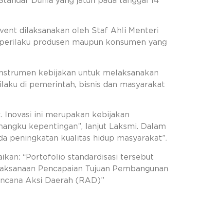
andar Dunia yang jatuh pada tanggal 14
nt dilaksanakan oleh Staf Ahli Menteri
n perilaku produsen maupun konsumen yang
instrumen kebijakan untuk melaksanakan
laku di pemerintah, bisnis dan masyarakat
. Inovasi ini merupakan kebijakan
mangku kepentingan”, lanjut Laksmi. Dalam
a peningkatan kualitas hidup masyarakat”.
an: “Portofolio standardisasi tersebut
elaksanaan Pencapaian Tujuan Pembangunan
encana Aksi Daerah (RAD)”