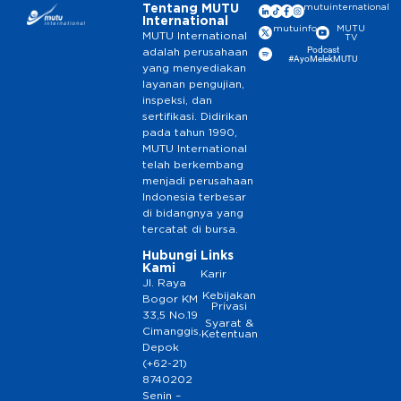
Tentang MUTU
mutuinternational
International
mutuinfo
MUTU
MUTU International
TV
Podcast
adalah perusahaan
#AyoMelekMUTU
yang menyediakan
layanan pengujian,
inspeksi, dan
sertifikasi. Didirikan
pada tahun 1990,
MUTU International
telah berkembang
menjadi perusahaan
Indonesia terbesar
di bidangnya yang
tercatat di bursa.
Hubungi
Links
Kami
Karir
Jl. Raya
Kebijakan
Bogor KM
Privasi
33,5 No.19
Syarat &
Cimanggis,
Ketentuan
Depok
(+62-21)
8740202
Senin –