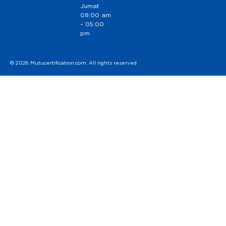
Jumat
08:00 am
– 05:00
pm
© 2026 Mutucertification.com. All rights reserved