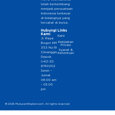
telah berkembang
menjadi perusahaan
Indonesia terbesar
di bidangnya yang
tercatat di bursa.
Hubungi
Links
Kami
Karir
Jl. Raya
Kebijakan
Bogor KM
Privasi
33,5 No.19
Syarat &
Cimanggis,
Ketentuan
Depok
(+62-21)
8740202
Senin –
Jumat
08:00 am
– 05:00
pm
© 2026 Mutucertification.com. All rights reserved