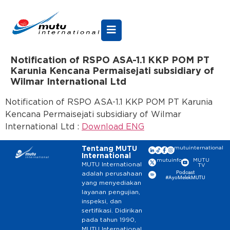
Notification of RSPO ASA-1.1 KKP POM PT
Karunia Kencana Permaisejati subsidiary of
Wilmar International Ltd
Notification of RSPO ASA-1.1 KKP POM PT Karunia
Kencana Permaisejati subsidiary of Wilmar
International Ltd :
Download ENG
Tentang MUTU
mutuinternational
International
mutuinfo
MUTU
MUTU International
TV
Podcast
adalah perusahaan
#AyoMelekMUTU
yang menyediakan
layanan pengujian,
inspeksi, dan
sertifikasi. Didirikan
pada tahun 1990,
MUTU International