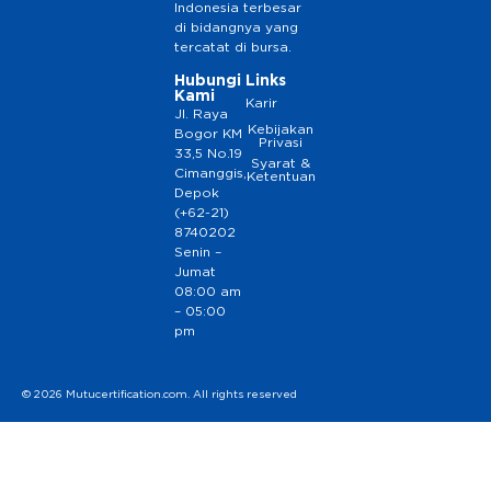
Indonesia terbesar
di bidangnya yang
tercatat di bursa.
Hubungi
Links
Kami
Karir
Jl. Raya
Kebijakan
Bogor KM
Privasi
33,5 No.19
Syarat &
Cimanggis,
Ketentuan
Depok
(+62-21)
8740202
Senin –
Jumat
08:00 am
– 05:00
pm
© 2026 Mutucertification.com. All rights reserved