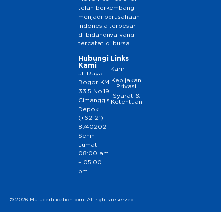
telah berkembang
menjadi perusahaan
Indonesia terbesar
di bidangnya yang
tercatat di bursa.
Hubungi
Links
Kami
Karir
Jl. Raya
Kebijakan
Bogor KM
Privasi
33,5 No.19
Syarat &
Cimanggis,
Ketentuan
Depok
(+62-21)
8740202
Senin –
Jumat
08:00 am
– 05:00
pm
© 2026 Mutucertification.com. All rights reserved