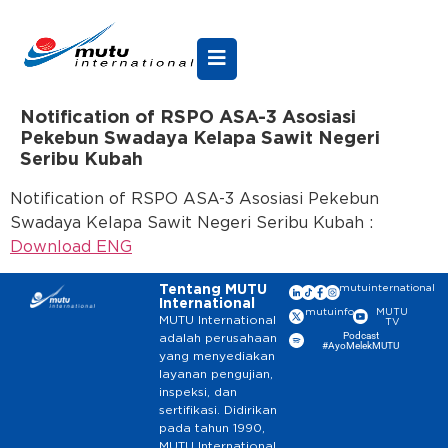
Notification of RSPO ASA-3 Asosiasi
Pekebun Swadaya Kelapa Sawit Negeri
Seribu Kubah
Notification of RSPO ASA-3 Asosiasi Pekebun
Swadaya Kelapa Sawit Negeri Seribu Kubah :
Download ENG
Tentang MUTU
mutuinternational
International
mutuinfo
MUTU
MUTU International
TV
Podcast
adalah perusahaan
#AyoMelekMUTU
yang menyediakan
layanan pengujian,
inspeksi, dan
sertifikasi. Didirikan
pada tahun 1990,
MUTU International