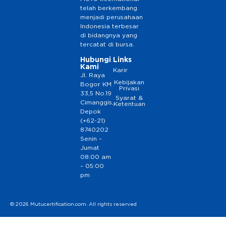
telah berkembang
menjadi perusahaan
Indonesia terbesar
di bidangnya yang
tercatat di bursa.
Hubungi
Links
Kami
Karir
Jl. Raya
Kebijakan
Bogor KM
Privasi
33,5 No.19
Syarat &
Cimanggis,
Ketentuan
Depok
(+62-21)
8740202
Senin –
Jumat
08:00 am
– 05:00
pm
© 2026 Mutucertification.com. All rights reserved