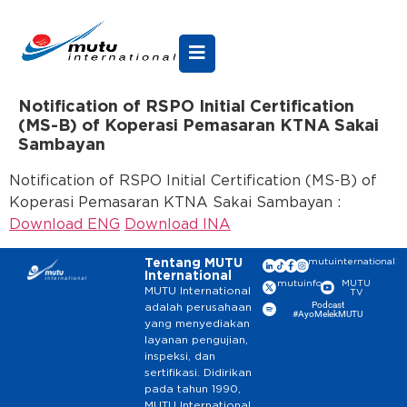
Notification of RSPO Initial Certification
(MS-B) of Koperasi Pemasaran KTNA Sakai
Sambayan
Notification of RSPO Initial Certification (MS-B) of
Koperasi Pemasaran KTNA Sakai Sambayan :
Download ENG
Download INA
Tentang MUTU
mutuinternational
International
mutuinfo
MUTU
MUTU International
TV
Podcast
adalah perusahaan
#AyoMelekMUTU
yang menyediakan
layanan pengujian,
inspeksi, dan
sertifikasi. Didirikan
pada tahun 1990,
MUTU International