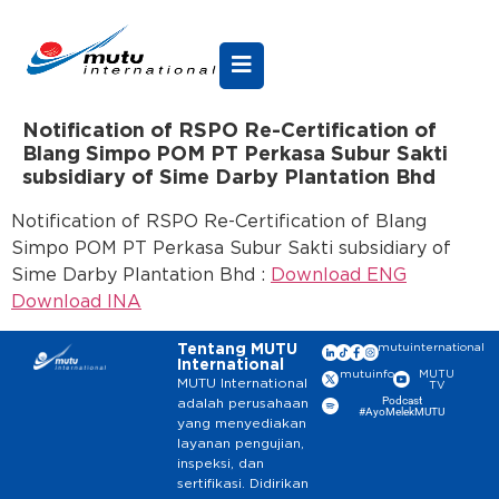
Notification of RSPO Re-Certification of
Blang Simpo POM PT Perkasa Subur Sakti
subsidiary of Sime Darby Plantation Bhd
Notification of RSPO Re-Certification of Blang
Simpo POM PT Perkasa Subur Sakti subsidiary of
Sime Darby Plantation Bhd :
Download ENG
Download INA
Tentang MUTU
mutuinternational
International
mutuinfo
MUTU
MUTU International
TV
Podcast
adalah perusahaan
#AyoMelekMUTU
yang menyediakan
layanan pengujian,
inspeksi, dan
sertifikasi. Didirikan