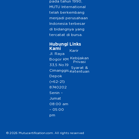
pada tahun 1990,
MUTU International
telah berkembang
menjadi perusahaan
Indonesia terbesar
di bidangnya yang
tercatat di bursa.
Hubungi
Links
Kami
Karir
Jl. Raya
Kebijakan
Bogor KM
Privasi
33,5 No.19
Syarat &
Cimanggis,
Ketentuan
Depok
(+62-21)
8740202
Senin –
Jumat
08:00 am
– 05:00
pm
© 2026 Mutucertification.com. All rights reserved