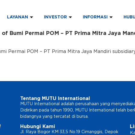
LAYANAN
INVESTOR
INFORMASI
HUBU
n of Bumi Permai POM – PT Prima Mitra Jaya Mand
Bumi Permai POM – PT Prima Mitra Jaya Mandiri subsidia
Tentang MUTU International
MUTU International adalah perusahaan yang menyediakan l
Didirikan pada tahun 1990, MUTU International telah b
bidangnya yang tercatat di bursa.
Hubungi Kami
L
Jl. Raya Bogor KM 33,5 No.19 Cimanggis, Depok
Ka