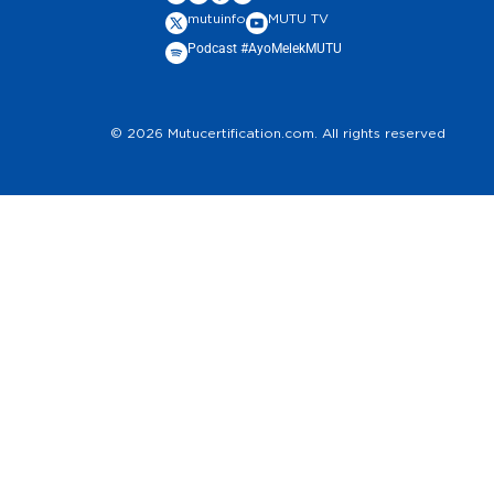
mutuinfo
MUTU TV
Podcast #AyoMelekMUTU
© 2026 Mutucertification.com. All rights reserved