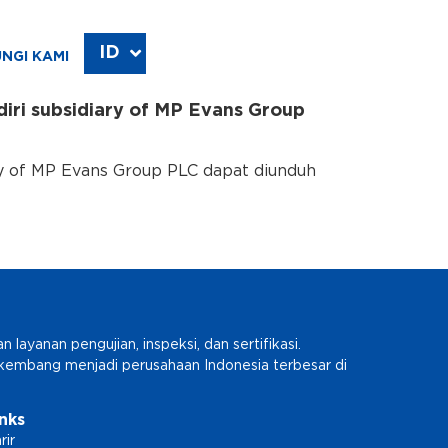
ID
EN
NGI KAMI
iri subsidiary of MP Evans Group
ry of MP Evans Group PLC dapat diunduh
ayanan pengujian, inspeksi, dan sertifikasi.
erkembang menjadi perusahaan Indonesia terbesar di
inks
rir