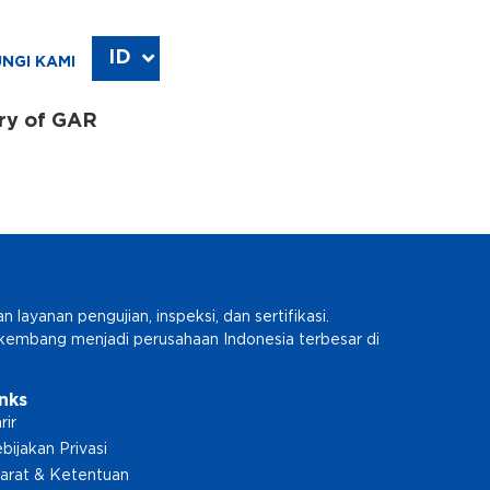
ID
EN
NGI KAMI
ary of GAR
ayanan pengujian, inspeksi, dan sertifikasi.
erkembang menjadi perusahaan Indonesia terbesar di
inks
rir
bijakan Privasi
arat & Ketentuan