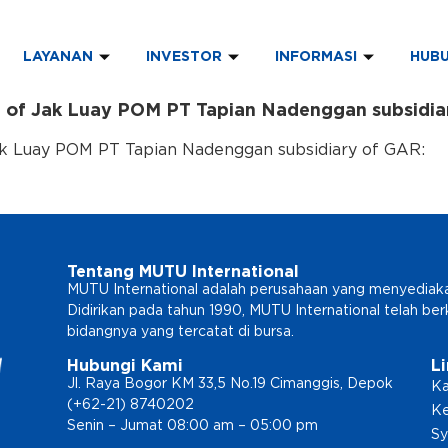
LAYANAN
INVESTOR
INFORMASI
HUBU
on of Jak Luay POM PT Tapian Nadenggan subsidi
Jak Luay POM PT Tapian Nadenggan subsidiary of GAR:
Tentang MUTU International
MUTU International adalah perusahaan yang menyediakan l
Didirikan pada tahun 1990, MUTU International telah b
bidangnya yang tercatat di bursa.
Hubungi Kami
L
Jl. Raya Bogor KM 33,5 No.19 Cimanggis, Depok
Ka
(+62-21) 8740202
Ke
Senin – Jumat 08:00 am – 05:00 pm
Sy