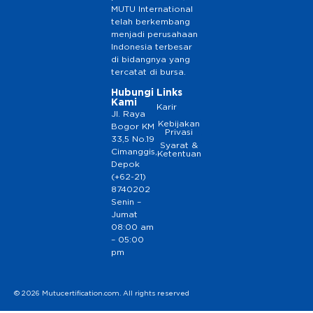
MUTU International
telah berkembang
menjadi perusahaan
Indonesia terbesar
di bidangnya yang
tercatat di bursa.
Hubungi
Links
Kami
Karir
Jl. Raya
Kebijakan
Bogor KM
Privasi
33,5 No.19
Syarat &
Cimanggis,
Ketentuan
Depok
(+62-21)
8740202
Senin –
Jumat
08:00 am
– 05:00
pm
© 2026 Mutucertification.com. All rights reserved