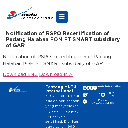
Notification of RSPO Recertification of
Padang Halaban POM PT SMART subsidiary
of GAR
Notification of RSPO Recertification of Padang
Halaban POM PT SMART subsidiary of GAR:
Download ENG
Download INA
Tentang MUTU
mutuinternational
International
mutuinfo
MUTU
MUTU International
TV
Podcast
adalah perusahaan
#AyoMelekMUTU
yang menyediakan
layanan pengujian,
inspeksi, dan
sertifikasi. Didirikan
pada tahun 1990,