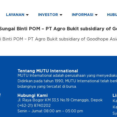
LAYANAN
INVESTOR
INFORMASI
HUBU
 Sungai Binti POM – PT Agro Bukit subsidiary of 
ai Binti POM – PT Agro Bukit subsidiary of Goodhope Asi
Tentang MUTU International
MUTU International adalah perusahaan yang menyediakan l
Didirikan pada tahun 1990, MUTU International telah b
bidangnya yang tercatat di bursa.
Hubungi Kami
L
Jl. Raya Bogor KM 33,5 No.19 Cimanggis, Depok
Ka
(+62-21) 8740202
Ke
Senin – Jumat 08:00 am – 05:00 pm
Sy