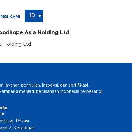
ID
EN
NGI KAMI
Goodhope Asia Holding Ltd
a Holding Ltd
ayanan pengujian, inspeksi, dan sertifikasi.
erkembang menjadi perusahaan Indonesia terbesar di
inks
rir
bijakan Privasi
arat & Ketentuan